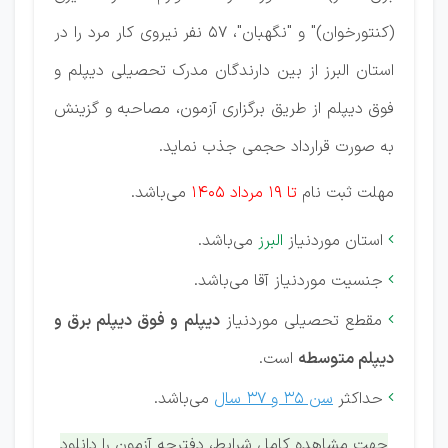
(كنتورخوان)" و "نگهبان"، 57 نفر نیروی كار مرد را در
استان البرز از بین دارندگان مدرک تحصیلی دیپلم و
فوق دیپلم از طریق برگزاری آزمون، مصاحبه و گزینش
به صورت قرارداد حجمی جذب نماید.
مهلت ثبت نام
تا 19 مرداد 1405
می‌باشد.
استان موردنیاز
البرز
می‌باشد.

جنسیت موردنیاز آقا می‌باشد.

مقطع تحصیلی موردنیاز
دیپلم و فوق دیپلم برق و

دیپلم متوسطه
است.
حداکثر
سن 35 و 37 سال
می‌باشد.

جهت مشاهده کامل شرایط، دفترچه آزمون را دانلود