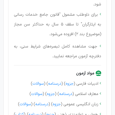
شود.
برای داوطلب مشمول "قانون جامع خدمات رسانی

به ایثارگران" تا سقف 5 سال به حداکثر سن مجاز
(موضروع بند 2) افزوده می‌شود.
جهت مشاهده کامل تبصره‌های شرایط سنی، به

دفترچه آزمون مراجعه نمایید.
مواد آزمون
ادبیات فارسی (
جزوه
) (
درسنامه
) (
سوالات
)

معارف اسلامی (
درسنامه
) (
جزوه
) (
سوالات
)

زبان انگلیسی عمومی (
جزوه
) (
درسنامه
) (
سوالات
)

هوش و توانمندی ذهنی (
جزوه
) (
درسنامه
) (
کتاب
)
