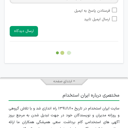
امکان تأیید نظراتی که حاوی اطلاعات تماس شخصی افراد و یا ID
فرستادن پاسخ به ایمیل
شبکه های مجازی ارتباطی می باشند وجود ندارد.
ارسال ایمیل تایید
امکان تأیید نظرات کاربرانی که به هر طریقی قصد مأیوس کردن
سایرین را دارند وجود ندارد.
ارسال دیدگاه
هرگونه تحریک، تحقیر و کنایه به سایر افراد (مسئول و غیر مسئول)
غیر مجاز می باشد.
امکان هماهنگی برای هرگونه ملاقات حضوری چه به صورت دسته
جمعی و چه فردی توسط کاربران سایت وجود ندارد.
ابتدای صفحه
مختصری درباره ایران استخدام
سایت ایران استخدام در تاریخ ۱۳۹۱/۱/۱۰ راه اندازی شد و با تلاش گروهی
و روزانه مدیران و نویسندگان خود در جهت تبدیل شدن به مرجع بروز
آگهی های استخدامی گام برداشت. سعی همیشگی همکاران ما ارائه