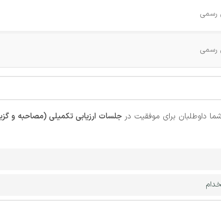
س رسمی
س رسمی
ما داوطلبان برای موفقیت در
جلسات ارزیابی تکمیلی (مصاحبه و گز
خدام