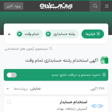
ورود
کاربر
×
×
فیلترها
رشته حسابداری
تمام وقت
همه است
جستجوی آزمون های استخدامی
آگهی استخدام رشته حسابداری تمام وقت
ذخیره جستجو و دریافت نتایج جدید
نمایش:
۳۶۸
آگهی
بروزشده‌ها
استخدام حسابدار
گسترش ارتباطات بهداد