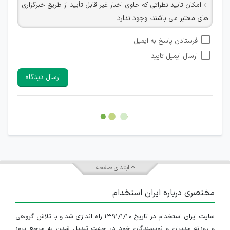
امکان تایید نظراتی که حاوی اخبار غیر قابل تأیید از طریق خبرگزاری
های معتبر می باشند، وجود ندارد.
امکان تأیید نظراتی که حاوی اطلاعات تماس شخصی افراد و یا ID
فرستادن پاسخ به ایمیل
شبکه های مجازی ارتباطی می باشند وجود ندارد.
ارسال ایمیل تایید
امکان تأیید نظرات کاربرانی که به هر طریقی قصد مأیوس کردن
سایرین را دارند وجود ندارد.
ارسال دیدگاه
هرگونه تحریک، تحقیر و کنایه به سایر افراد (مسئول و غیر مسئول)
غیر مجاز می باشد.
امکان هماهنگی برای هرگونه ملاقات حضوری چه به صورت دسته
جمعی و چه فردی توسط کاربران سایت وجود ندارد.
ابتدای صفحه
مختصری درباره ایران استخدام
سایت ایران استخدام در تاریخ ۱۳۹۱/۱/۱۰ راه اندازی شد و با تلاش گروهی
و روزانه مدیران و نویسندگان خود در جهت تبدیل شدن به مرجع بروز