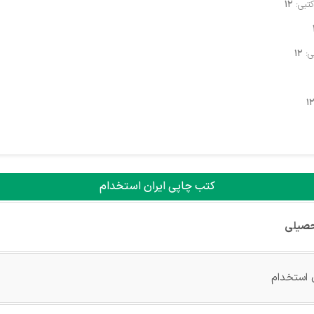
کتبی:
12
ی:
12
1
کتب چاپی ایران استخدام
حصیلی
 استخدام