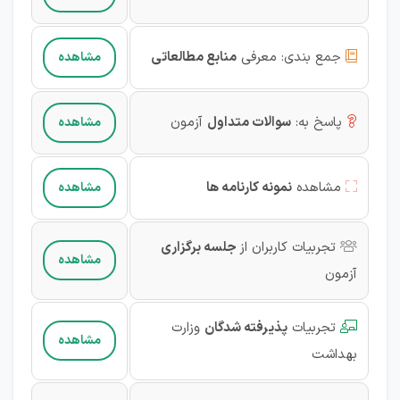
جمع بندی:
معرفی
منابع مطالعاتی
مشاهده

پاسخ به:
سوالات متداول
آزمون
مشاهده

مشاهده
نمونه کارنامه ها
مشاهده

تجربیات کاربران از
جلسه برگزاری

مشاهده
آزمون‌
تجربیات
پذیرفته شدگان
وزارت

مشاهده
بهداشت