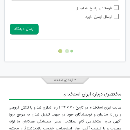
امکان تأیید نظراتی که حاوی اطلاعات تماس شخصی افراد و یا ID
فرستادن پاسخ به ایمیل
شبکه های مجازی ارتباطی می باشند وجود ندارد.
ارسال ایمیل تایید
امکان تأیید نظرات کاربرانی که به هر طریقی قصد مأیوس کردن
سایرین را دارند وجود ندارد.
ارسال دیدگاه
هرگونه تحریک، تحقیر و کنایه به سایر افراد (مسئول و غیر مسئول)
غیر مجاز می باشد.
امکان هماهنگی برای هرگونه ملاقات حضوری چه به صورت دسته
جمعی و چه فردی توسط کاربران سایت وجود ندارد.
ابتدای صفحه
مختصری درباره ایران استخدام
سایت ایران استخدام در تاریخ ۱۳۹۱/۱/۱۰ راه اندازی شد و با تلاش گروهی
و روزانه مدیران و نویسندگان خود در جهت تبدیل شدن به مرجع بروز
آگهی های استخدامی گام برداشت. سعی همیشگی همکاران ما ارائه
مطلوب و با کیفیت آگهی های استخدامی خدمت بازدیدکنندگان محترم