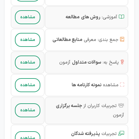
آموزشی
:
روش های
مطالعه
مشاهده

جمع بندی:
معرفی
منابع مطالعاتی
مشاهده

پاسخ به:
سوالات متداول
آزمون
مشاهده

مشاهده
نمونه کارنامه ها
مشاهده

تجربیات کاربران از
جلسه برگزاری

مشاهده
آزمون‌
تجربیات
پذیرفته شدگان

مشاهده