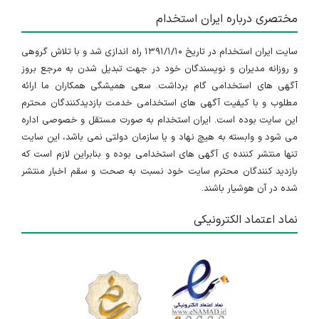
کار این شغل محدود به یک حوزه خاص نیست و طیف
مختصری درباره ایران استخدام
وسیعی از صنایع را پوشش می‌دهد. از
شرکت‌های فناوری و
سایت ایران استخدام در تاریخ ۱۳۹۱/۱/۱۰ راه اندازی شد و با تلاش گروهی
فروشگاه‌های اینترنتی
گرفته تا
برندهای کالاهای تندمصرف
و روزانه مدیران و نویسندگان خود در جهت تبدیل شدن به مرجع بروز
آگهی های استخدامی گام برداشت. سعی همیشگی همکاران ما ارائه
(FMCG)، موسسات مالی و ..
برای حفظ ارتباط موثر با
مطلوب و با کیفیت آگهی های استخدامی خدمت بازدیدکنندگان محترم
مشتریان خود به دنبال جذب متخصصان پشتیبانی هستند.
این سایت بوده است. ایران استخدام به صورت مستقل و خصوصی اداره
می شود و وابسته به هیچ نهاد و یا سازمان دولتی نمی باشد، این سایت
الگوی تکرارشونده بازارکار نشان می‌دهد در این جایگاه شغلی،
تنها منتشر کننده ی آگهی های استخدامی بوده و بنابراین لازم است که
تمرکز اصلی بر مدیریت مؤثر درخواست‌ها، تحلیل مسائل و
بازدید کنندگان محترم سایت خود نسبت به صحت و سقم اخبار منتشر
شده در آن هوشیار باشند.
ارائه راه‌حل دقیق و قابل‌اجرا
است؛
به‌طوری‌که کارشناس باید
نماد اعتماد الکترونیکی
توانایی تبدیل اطلاعات فنی به توضیحاتی شفاف برای
مشتری را داشته باشد
و تمامی مراحل رسیدگی را در
سیستم‌های CRM به‌درستی ثبت و مستندسازی کند. بخشی
از مسئولیت‌ها شامل رسیدگی به شکایات، کنترل تنش‌های