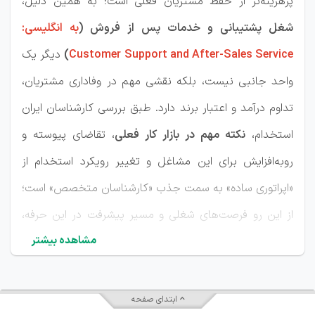
پرهزینه‌تر از حفظ مشتریان فعلی است؛ به همین دلیل،
شغل پشتیبانی و خدمات پس از فروش (
به انگلیسی:
Customer Support and After-Sales Service
)
دیگر یک
واحد جانبی نیست، بلکه نقشی مهم در وفاداری مشتریان،
تداوم درآمد و اعتبار برند دارد. طبق بررسی کارشناسان ایران
استخدام،
نکته مهم در بازار کار فعلی
، تقاضای پیوسته و
رو‌به‌افزایش برای این مشاغل و تغییر رویکرد استخدام از
«اپراتوری ساده» به سمت جذب «کارشناسان متخصص» است؛
از این رو فرصت‌های شغلی و مسیر پیشرفت در این حرفه،
مشاهده بیشتر
مجموعه‌ای از موقعیت‌های شغلی شامل کارشناس مرکز
تماس (Call Center)، پشتیبان فنی، مدیر امور مشتریان
(CSM) و کارشناس خدمات گارانتی می‌باشد. گستره‌ی بازار
ابتدای صفحه