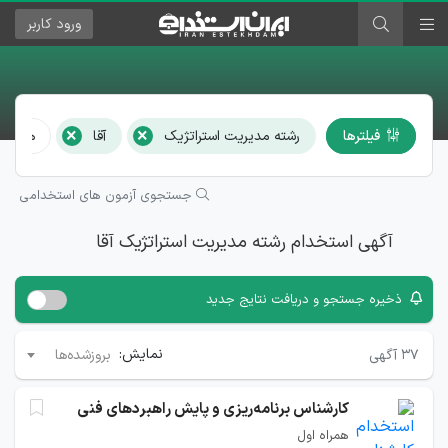
ورود
کاربر
×
×
فیلترها
رشته مدیریت استراتژیک
آقا
همه اس
جستجوی آزمون های استخدامی
آگهی استخدام رشته مدیریت استراتژیک آقا
ذخیره جستجو و دریافت نتایج جدید
نمایش:
۳۷
آگهی
بروزشده‌ها
کارشناس برنامه‌ریزی و پایش راهبردهای فنی
همراه اول