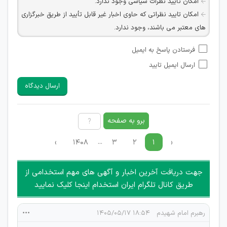
امکان تأیید نظرات سیاسی وجود ندارد.
امکان تایید نظراتی که حاوی اخبار غیر قابل تأیید از طریق خبرگزاری
های معتبر می باشند، وجود ندارد.
امکان تأیید نظراتی که حاوی اطلاعات تماس شخصی افراد و یا ID
فرستادن پاسخ به ایمیل
شبکه های مجازی ارتباطی می باشند وجود ندارد.
ارسال ایمیل تایید
امکان تأیید نظرات کاربرانی که به هر طریقی قصد مأیوس کردن
سایرین را دارند وجود ندارد.
ارسال دیدگاه
هرگونه تحریک، تحقیر و کنایه به سایر افراد (مسئول و غیر مسئول)
غیر مجاز می باشد.
امکان هماهنگی برای هرگونه ملاقات حضوری چه به صورت دسته
برو به صفحه
جمعی و چه فردی توسط کاربران سایت وجود ندارد.
...
›
۱۴۰۸
۳
۲
۱
‹
جهت دریافت آخرین اخبار و آگهی های مهم استخدامی از
طریق کانال تلگرام ایران استخدام اینجا کلیک نمایید
رهبرم امام شهیدم
۱۸:۵۴ ۱۴۰۵/۰۵/۱۷