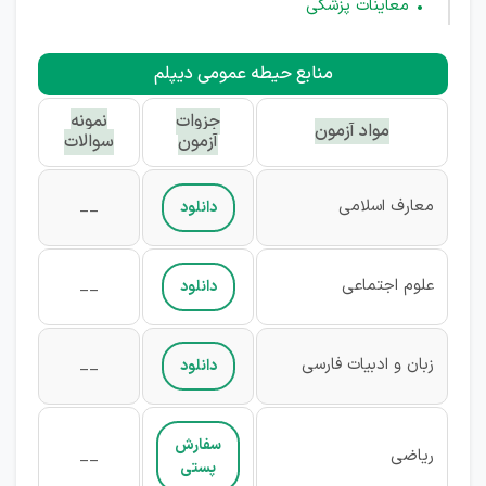
معاینات پزشکی
منابع حیطه عمومی
دیپلم
جزوات
نمونه
مواد آزمون
آزمون
سوالات
معارف اسلامی
__
دانلود
علوم اجتماعی
__
دانلود
زبان و ادبیات فارسی
__
دانلود
سفارش
ریاضی
__
پستی