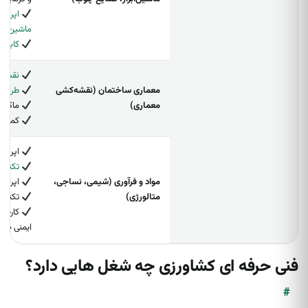
اپراتو
ماشین‌ابزار (C
کابینت
نقشه‌
معماری ساختمان (نقشه‌کشی
طراح 
معماری)
ماکت‌س
کمک نا
اپراتو
تکنسین
مواد و فرآوری (شیمی، نساجی،
اپراتو
متالورژی)
تکنسین
کارشنا
ایمنی صن
فنی حرفه ای کشاورزی چه شغل هایی دارد؟
#