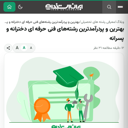
وبلاگ
/
معرفی رشته های تحصیلی
/
بهترین و پردرآمدترین رشته‌های فنی حرفه ای دخترانه و پسرانه
وبلاگ
راهنمای شغلی
معرفی و
استخدام و
بهترین و پردرآمدترین رشته‌های فنی حرفه ای دخترانه و
تازه‌ها
راهنمایی شغلی
آموزش
قوانین
معرفی مشاغل
استخدام دولتی
استخدام دولتی
رزومه‌نویسی
پسرانه
معرفی
قانون کار
و آزمون‌ها
مصاحبه
رشته‌های
گوناگون
معرفی مشاغل
استخدامی
A
A
۱۲ دقیقه مطالعه
·
۳۱ نظر
A
تحصیلی
و رشته‌ها
معرفی کتاب
قانون کار
کارآفرینی
دنبال آگهی استخدام هستید؟
مشاهده آگهی‌های فعال در سایت اصلی ←