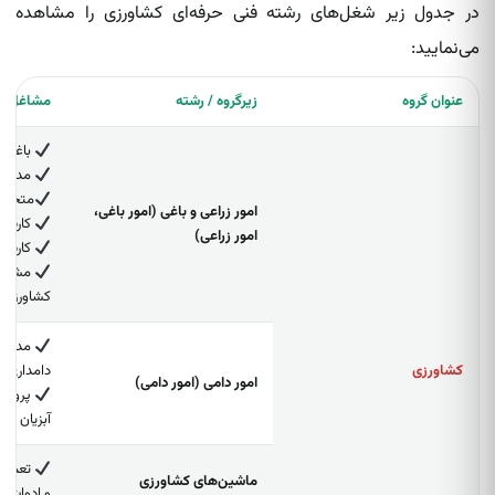
در جدول زیر شغل‌های رشته‌ فنی حرفه‌ای کشاورزی را مشاهده
می‌نمایید:
عنوان گروه
زیرگروه / رشته
مشاغل
باغدار
مدیر گ
متخصص
امور زراعی و باغی (امور باغی،
کارشن
امور زراعی)
کارشنا
مشاور 
کشاورزی
مدیر و
کشاورزی
دامداری
امور دامی (امور دامی)
پرورش‌
آبزیان
تعمیرکا
ماشین‌های کشاورزی
و ادوات ک