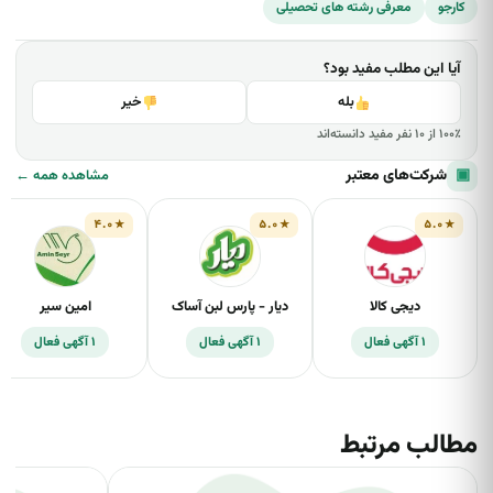
کارجو
معرفی رشته های تحصیلی
گرمایش) و تراشکاری و ماشین‌ابزار جزو بهترین رشته‌های
فنی حرفه ای برای پسران از نظر بازارکار و آینده شغلی
هستند.
آیا این مطلب مفید بود؟
بله
خیر
۱۰۰٪ از ۱۰ نفر مفید دانسته‌اند
▣
شرکت‌های معتبر
مشاهده همه ←
۴.۰
۵.۰
۵.۰
دیجی کالا
دیار - پارس لبن آساک
امین سیر
۱ آگهی فعال
۱ آگهی فعال
۱ آگهی فعال
مطالب مرتبط