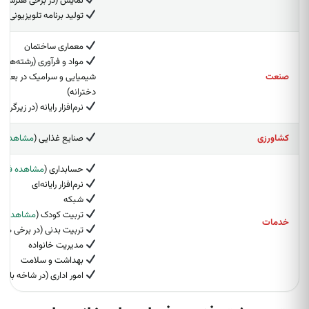
نمایش (در برخی هنرستان‌
تولید برنامه تلویزیونی (
معماری ساختمان
مواد و فرآوری (رشته‌های 
صنعت
شیمیایی و سرامیک در بعضی
دخترانه)
نرم‌افزار رایانه (در زیرگروه 
کشاورزی
صنایع غذایی (
مشاهده ف
حسابداری (
مشاهده فرص
نرم‌افزار رایانه‌ای
شبکه
تربیت کودک (
مشاهده ف
خدمات
تربیت بدنی (در برخی هنر
مدیریت خانواده
بهداشت و سلامت
امور اداری (در شاخه بازرگا