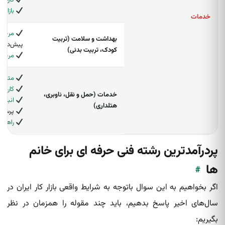
کارشن
بازاریا
خدمات
مربی 
بهداشت و سلامت (تربیت
پیش‌دبست
کودک، تربیت بدنی)
مربی 
متصدی
کارمن
خدمات (حمل و نقل، ناوبری،
انباردار
هتلداری)
پرسنل
راهنما
پردرآمدترین رشته فنی حرفه ای برای خانم
ها
#
اگر بخواهیم به این سوال باتوجه به شرایط واقعی بازار کار ایران در
سال‌های اخیر پاسخ بدهیم، باید چند مقوله را همزمان در نظر
بگیریم: