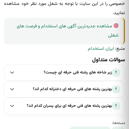
خصوصی را در این سایت با توجه به شغل مورد نظر خود مشاهده
نمایید.
مشاهده جدیدترین آگهی های استخدام و فرصت های
شغلی
منبع:
ایران استخدام
سوالات متداول
زیر شاخه های رشته فنی حرفه ای چیست؟
؟
شاخه فنی و حرفه‌ای شامل 4 زیرگروه اصلی در حوزه
بهترین رشته های فنی حرفه ای دخترانه کدام اند؟
؟
صنعت
،
خدمات
،
کشاورزی
و
هنر
است که مجموعاً بیش
از 40 زیررشته متنوع را پوشش می‌دهند.
حسابداری، طراحی و دوخت/مد و لباس، نرم افزار و
بهترین رشته های فنی حرفه ای برای پسران کدام اند؟
؟
طراحی گرافیک، معماری داخلی / نقشه کشی معماری،
صنایع غذایی و بهداشت و سلامت، بهترین رشته های
مکانیک خودرو، الکتروتکنیک (برق صنعتی و ساختمان)،
هنرستان دخترانه از نظر بازارکار و آینده شغلی هستند.
دسته‌ها:
نرم‌افزار و شبکه رایانه‌ای، تأسیسات مکانیکی (سرمایش و