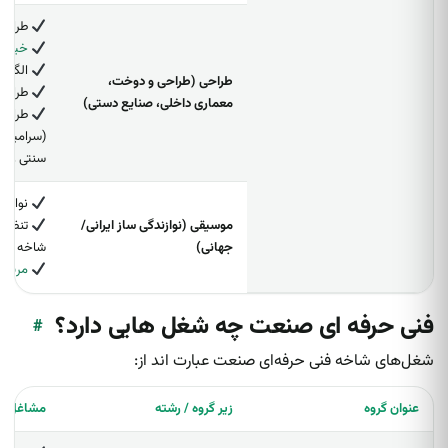
طراح 
خیاط
الگوسا
طراحی (طراحی و دوخت،
طراح د
معماری داخلی، صنایع دستی)
طراح ص
(سرامیک،
سنتی و…)
نوازنده
موسیقی (نوازندگی ساز ایرانی/
تنظیم‌
جهانی)
شاخه نواز
مربی 
فنی حرفه ای صنعت چه شغل هایی دارد؟
#
شغل‌های شاخه فنی حرفه‌ای صنعت عبارت اند از:
عنوان گروه
زیر گروه / رشته
مشاغل