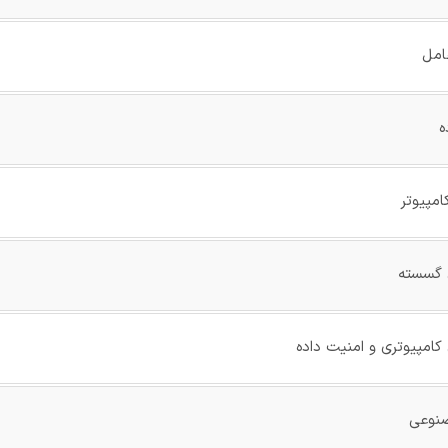
امل
ه
امپیوتر
ن گسسته
 کامپیوتری و امنیت داده
صنوعی