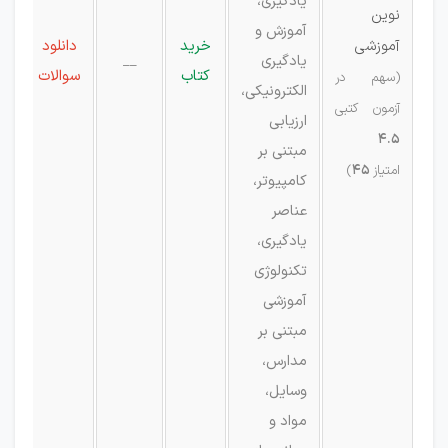
یادگیری،
نوین
آموزش و
آموزشی
خرید
دانلود
یادگیری
__
کتاب
سوالات
(سهم در
الکترونیکی،
آزمون کتبی
ارزیابی
4.5
مبتنی بر
امتیاز
45
)
کامپیوتر،
عناصر
یادگیری،
تکنولوژی
آموزشی
مبتنی بر
مدارس،
وسایل،
مواد و