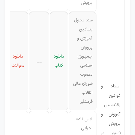
پرورش
سند تحول
بنیادین
آموزش و
پرورش
جمهوری
دانلود
دانلود
__
اسلامی
کتاب
سوالات
مصوب
شورای عالی
اسناد و
انقلاب
قوانین
فرهنگی
بالادستی
آموزش و
آیین نامه
پرورش
اجرایی
(سهم در