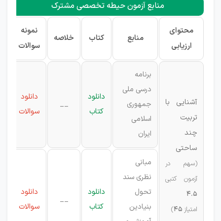
منابع آزمون حیطه تخصصی مشترک
محتوای
نمونه
منابع
کتاب
خلاصه
ارزیابی
سوالات
برنامه
درسی ملی
دانلود
دانلود
آشنایی با
جمهوری
__
کتاب
سوالات
تربیت
اسلامی
چند
ایران
ساحتی
مبانی
(سهم در
نظری سند
آزمون کتبی
تحول
دانلود
دانلود
4.5
__
بنیادین
کتاب
سوالات
امتیاز
45
)