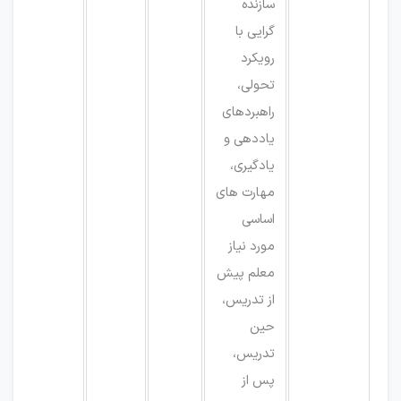
سازنده
گرایی با
رویکرد
تحولی،
راهبردهای
یاددهی و
یادگیری،
مهارت های
اساسی
مورد نیاز
معلم پیش
از تدریس،
حین
تدریس،
پس از