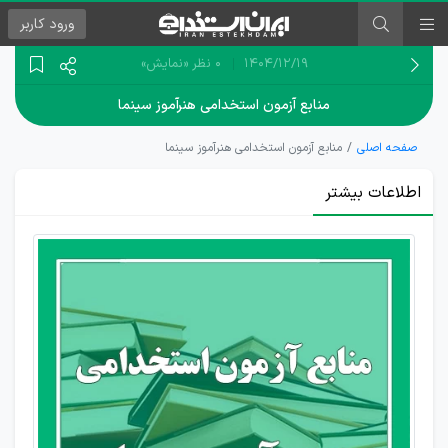
ورود
کاربر
۱۴۰۴/۱۲/۱۹
0 نظر
«نمایش»
منابع آزمون استخدامی هنرآموز سینما
صفحه اصلی
منابع آزمون استخدامی هنرآموز سینما
اطلاعات بیشتر
دانلود
رایگان
منابع
آزمون
هنرآموز
سینما