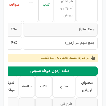
شوراهای
__
کتاب
سوالات
آموزش و
پرورش
جمع امتیاز:
490
جمع سهم در آزمون:
49%
در صورت مشاهده ناقص، به راست بکشید
منابع آزمون حیطه عمومی
محتوای
نمونه
منابع
کتاب
خلاصه
ارزیابی
سوالات
طرح کلی