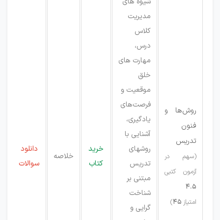
شیوه های
مدیریت
کلاس
درس،
مهارت های
خلق
موقعیت و
فرصت‌های
روش‌ها و
یادگیری،
فنون
آشنایی با
تدریس
روشهای
خرید
دانلود
خلاصه
(سهم در
تدریس
کتاب
سوالات
آزمون کتبی
مبتنی بر
4.5
شناخت
امتیاز
45
)
گرایی و