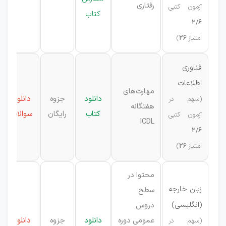
رفتاری
آزمون کتبی
کتاب
2/6
امتیاز
26
)
فناوری
اطلاعات
مهارت‌های
دانلود
جزوه
دانلود
(سهم در
هفتگانه
کتاب
رایگان
سوالات
آزمون کتبی
ICDL
2/6
امتیاز
26
)
محتوا در
زبان خارجه
سطح
(انگلیسی)
دروس
عمومی دوره
دانلود
جزوه
دانلود
(سهم در