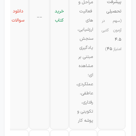
پیشرفت
مراحل و
تحصیلی
فعالیت
خرید
دانلود
__
های
کتاب
سوالات
(سهم در
ارزشیابی،
آزمون کتبی
سنجش
4.5
یادگیری
امتیاز
45
)
مبتنی بر
مشاهده
ای؛
عملکردی،
عاطفی،
رفتاری،
تکوینی و
پوشه کار