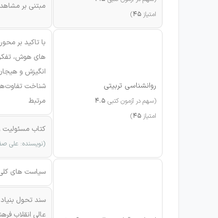
مبتنی بر مشاهده
امتیاز
45
)
با تاکید بر محور
های هوش، تفکر، 
انگیزش و هیجان 
روانشناسی تربیتی
شناخت تفاوت‌ها
مرتبط
(سهم در آزمون کتبی
4.5
امتیاز
45
)
کتاب مسئولیت و
(نویسنده: علی صفایی 
سیاست های کلی 
سند تحول بنیاد
عالی انقلاب فره