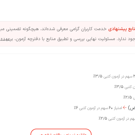
ابع پیشنهادی
خدمت کاربران گرامی معرفی شده‌اند، هیچگونه تضمینی مبنی 
د ندارد. مسئولیت نهایی بررسی و تطبیق منابع با دفترچه آزمون،
برعهده 
سهم در آزمون کتبی
3/5%
ن کتبی
3/5%
ی
2/5%
وض)
امتیاز
60
سهم در آزمون کتبی
6%

م در آزمون کتبی
2/5%