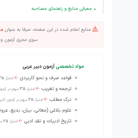
معرفی منابع و راهنمای مصاحبه
منابع اعلام شده در این صفحه، صرفا به عنوان
من

سوی مجری آزمون وجو
مواد تخصصی
آزمون دبیر عربی
قواعد صرف و نحو کاربردی
امتیاز
35

ترجمه و تعریب
امتیاز
35
سهم در آزمو

درک مطلب
امتیاز
25
سهم در آزمون کتب

علوم بلاغی (معانی، بیان، بدیع، عر
تاریخ ادبیات و نقد ادبی
امتیاز
25
سه
