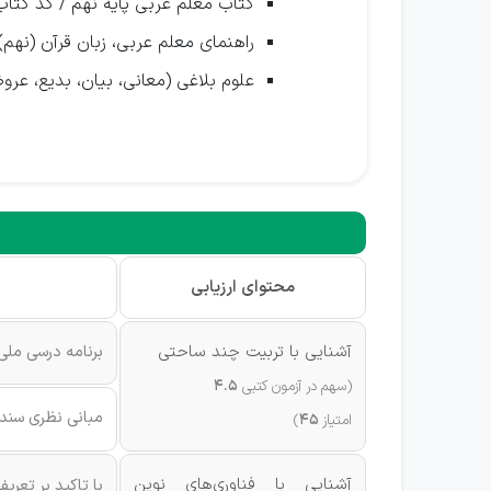
کتاب معلم عربی پایه نهم / کد کتاب: 93
راهنمای معلم عربی، زبان قرآن (نهم) / کد
علوم بلاغی (معانی، بیان، بدیع، عر
محتوای ارزیابی
آشنایی با تربیت چند ساحتی
برنامه درسی ملی
(سهم در آزمون کتبی
4.5
مبانی نظری سند
امتیاز
45
)
آشنایی با فناوری‌های نوین
با تاکید بر تعری